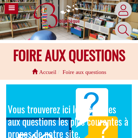
Aller
MENU
au
contenu
principal
FOIRE AUX QUESTIONS
Accueil
Foire aux questions
Vous trouverez ici les réponses
aux questions les plus courantes à
propos de notre site.