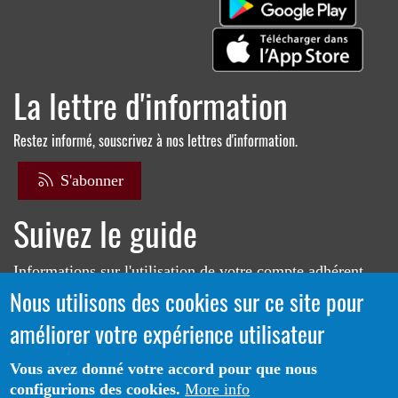
La lettre d'information
Restez informé, souscrivez à nos lettres d'information.
S'abonner
Suivez le guide
Informations sur l'utilisation de votre compte adhérent
Nous utilisons des cookies sur ce site pour
Voir le guide
améliorer votre expérience utilisateur
Vous avez donné votre accord pour que nous
configurions des cookies.
More info
Portail CoLibris® - Copyright© 2026 - LOGIQ Systèmes. Tous