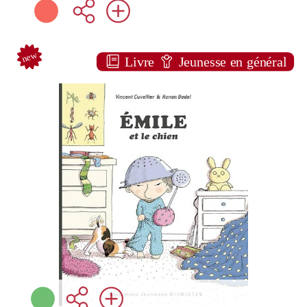
new
Livre
Jeunesse en général
Emile et le chien [32]
Vincent CUVELLIER
Gallimard-jeunesse
giboulées ( Paris - 2026 )
Note:
Plus d'infos