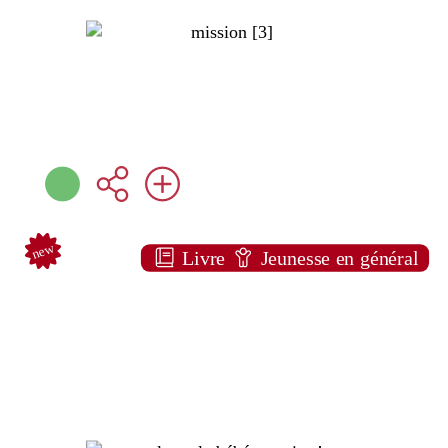
new
Livre
Jeunesse en général
Splat et le bébé surprise !
Rob SCOTTON
Nathan ( Paris - 2018 )
Plus d'infos