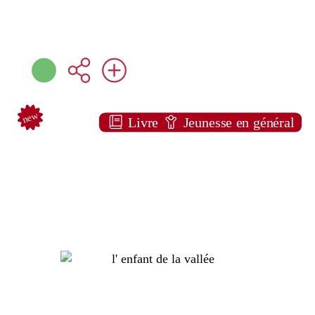
new
Livre
Jeunesse en général
L' enfant de la vallée
Chuck GROENINK
Little urban ( Paris -
2026 )
Note:
Plus d'infos