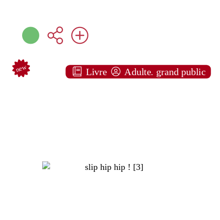
new
Livre
Adulte. grand public
Slip hip hip ! [3]
Wilfrid LUPANO
Dargaud ( Bruxelles -
2018 )
Note:
Plus d'infos