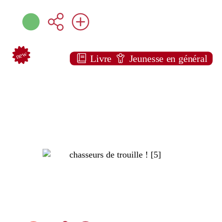
new
Livre
Jeunesse en général
Chasseurs de trouille ! [5]
Alexandre ARLÈNE
Auzou ( Paris - 2023 )
Note:
Plus d'infos