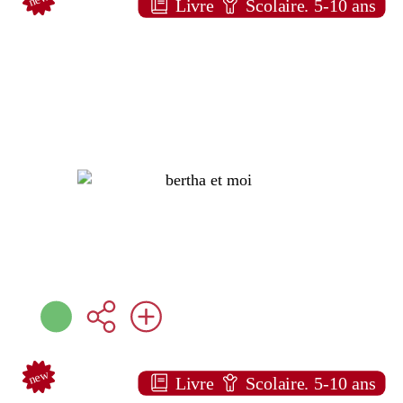
Livre
Scolaire. 5-10 ans
Bertha et moi
ALBUM ENFANT
Beatrice ALEMAGNA
L'École des loisirs (
Paris - 2026 )
Note:
Plus d'infos
new
Livre
Scolaire. 5-10 ans
Est-ce qu'il dort ?