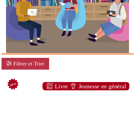
Filtrer et Trier
Pagination
new
Livre
Jeunesse en général
Mission [3]
Fabrice ERRE
Auzou ( Paris - 2024 )
Note:
Plus d'infos