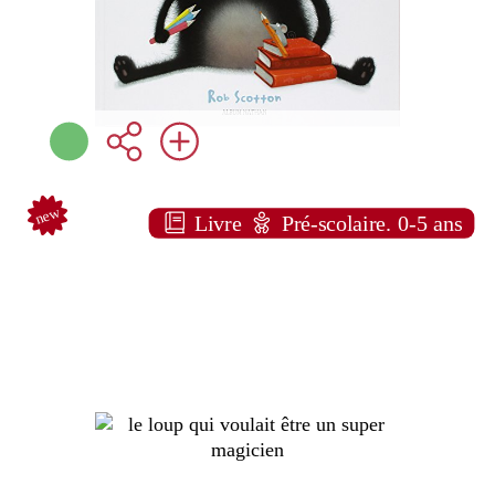
new
Livre
Pré-scolaire. 0-5 ans
L
e loup qui voulait être un super magicien
Orianne LALLEMAND
Auzou ( Paris - 2026 )
Note:
Plus d'infos