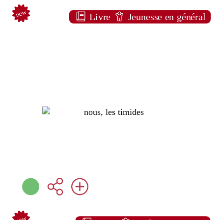
new
Livre
Jeunesse en général
Nous, les timides
ALBUM ENFANT
Simona CIRAOLO
L'École des loisirs (
Paris - 2026 )
Note:
Plus d'infos
new