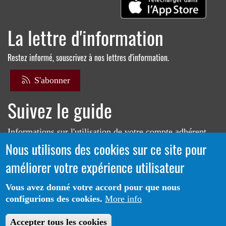
La lettre d'information
Restez informé, souscrivez à nos lettres d'information.
S'abonner
Suivez le guide
Informations sur l'utilisation de votre compte adhérent
Nous utilisons des cookies sur ce site pour
Voir le guide
améliorer votre expérience utilisateur
Vous avez donné votre accord pour que nous
configurions des cookies.
More info
Portail CoLibris® - Copyright© 2026 - LOGIQ Systèmes. Tous
Protection des données
Mentions
droits réservés -
-
Accepter tous les cookies