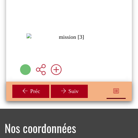
Fabrice ERRE
Auzou ( Paris - 2024
)
Plus d'infos
Préc
Suiv
Nos coordonnées